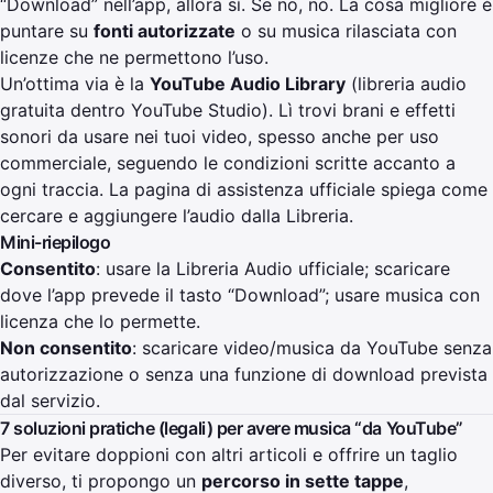
“Download” nell’app, allora sì. Se no, no. La cosa migliore è
puntare su
fonti autorizzate
o su musica rilasciata con
licenze che ne permettono l’uso.
Un’ottima via è la
YouTube Audio Library
(libreria audio
gratuita dentro YouTube Studio). Lì trovi brani e effetti
sonori da usare nei tuoi video, spesso anche per uso
commerciale, seguendo le condizioni scritte accanto a
ogni traccia. La pagina di assistenza ufficiale spiega come
cercare e aggiungere l’audio dalla Libreria.
Mini-riepilogo
Consentito
: usare la Libreria Audio ufficiale; scaricare
dove l’app prevede il tasto “Download”; usare musica con
licenza che lo permette.
Non consentito
: scaricare video/musica da YouTube senza
autorizzazione
o senza una funzione di download prevista
dal servizio.
7 soluzioni pratiche (legali) per avere musica “da YouTube”
Per evitare doppioni con altri articoli e offrire un taglio
diverso, ti propongo un
percorso in sette tappe
,