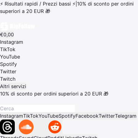
⚡ Risultati rapidi / Prezzi bassi ⚡
|
10% di sconto per ordini
superiori a 20 EUR 🎁
€0,00
Instagram
TikTok
YouTube
Spotify
Twitter
Twitch
Altri servizi
10% di sconto per ordini superiori a 20 EUR 🎁
Instagram
TikTok
YouTube
Spotify
Facebook
Twitter
Telegram
Threads
SoundCloud
Reddit
LinkedIn
Twitch