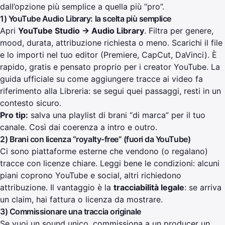
dall’opzione più semplice a quella più “pro”.
1) YouTube Audio Library: la scelta più semplice
Apri
YouTube Studio → Audio Library
. Filtra per genere,
mood, durata, attribuzione richiesta o meno. Scarichi il file
e lo importi nel tuo editor (Premiere, CapCut, DaVinci). È
rapido, gratis e pensato proprio per i creator YouTube. La
guida ufficiale su come aggiungere tracce ai video fa
riferimento alla Libreria: se segui quei passaggi, resti in un
contesto sicuro.
Pro tip:
salva una playlist di brani “di marca” per il tuo
canale. Così dai coerenza a intro e outro.
2) Brani con licenza “royalty-free” (fuori da YouTube)
Ci sono piattaforme esterne che vendono (o regalano)
tracce con licenze chiare. Leggi bene le condizioni: alcuni
piani coprono YouTube e social, altri richiedono
attribuzione. Il vantaggio è la
tracciabilità legale
: se arriva
un claim, hai fattura o licenza da mostrare.
3) Commissionare una traccia originale
Se vuoi un sound unico, commissiona a un producer un