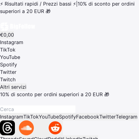
⚡ Risultati rapidi / Prezzi bassi ⚡
|
10% di sconto per ordini
superiori a 20 EUR 🎁
€0,00
Instagram
TikTok
YouTube
Spotify
Twitter
Twitch
Altri servizi
10% di sconto per ordini superiori a 20 EUR 🎁
Instagram
TikTok
YouTube
Spotify
Facebook
Twitter
Telegram
Threads
SoundCloud
Reddit
LinkedIn
Twitch